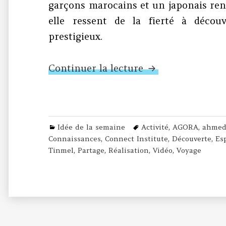
garçons marocains et un japonais renco
elle ressent de la fierté à décou
prestigieux.
N°246 – Réussite
Continuer la lecture
Categories
Tags
Idée de la semaine
Activité
,
AGORA
,
ahmed
Connaissances
,
Connect Institute
,
Découverte
,
Es
Tinmel
,
Partage
,
Réalisation
,
Vidéo
,
Voyage