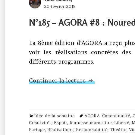
Posted
20 février 2018
on
N°185 – AGORA #8 : Noured
La 8ème édition d’AGORA a reçu plu
voir les réalisations concrètes des
différents programmes.
N°185 – AGORA #8
Continuer la lecture
Categories
Tags
Idée de la semaine
AGORA
,
Communauté
,
Créativités
,
Espoir
,
Jeunesse marocaine
,
Liberté
,
M
Partage
,
Réalisations
,
Responsabilité
,
Théâtre
,
Vi