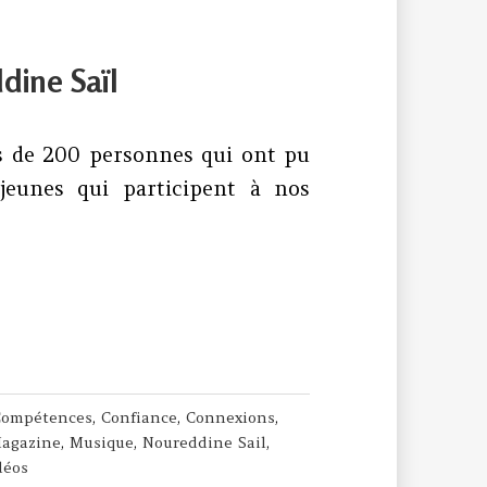
dine Saïl
s de 200 personnes qui ont pu
 jeunes qui participent à nos
 : Noureddine Saïl
Compétences
,
Confiance
,
Connexions
,
agazine
,
Musique
,
Noureddine Sail
,
déos