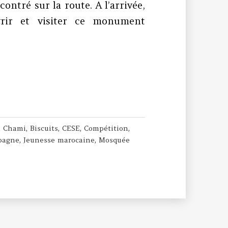
ntré sur la route. A l’arrivée,
vrir et visiter ce monument
s
 Chami
,
Biscuits
,
CESE
,
Compétition
,
pagne
,
Jeunesse marocaine
,
Mosquée