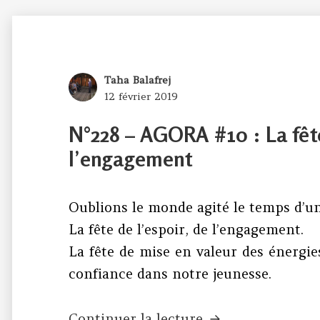
Author
Taha Balafrej
Posted
12 février 2019
on
N°228 – AGORA #10 : La fête
l’engagement
Oublions le monde agité le temps d’un
La fête de l’espoir, de l’engagement.
La fête de mise en valeur des énergies
confiance dans notre jeunesse.
N°228 – AGORA #1
Continuer la lecture