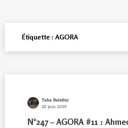
Étiquette :
AGORA
Author
Taha Balafrej
Posted
25 juin 2019
on
N°247 – AGORA #11 : Ahmed