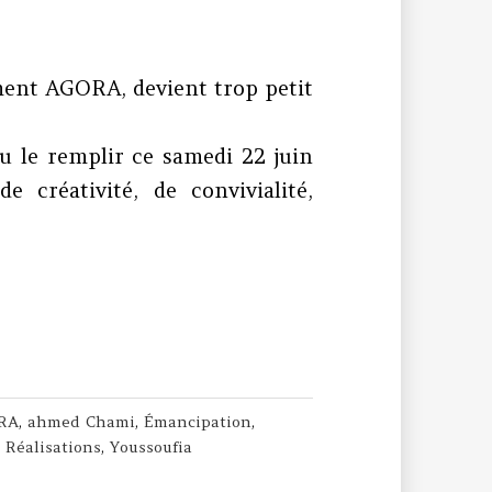
ement AGORA, devient trop petit
u le remplir ce samedi 22 juin
 créativité, de convivialité,
11 : Ahmed Chami rencontre nos jeunes
RA
,
ahmed Chami
,
Émancipation
,
,
Réalisations
,
Youssoufia