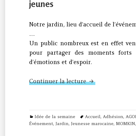
jeunes
Notre jardin, lieu d’accueil de l’évén
…
Un public nombreux est en effet ven
pour partager des moments forts de
d’émotions et d’espoir.
N°247 – AGORA #
Continuer la lecture
Categories
Tags
Idée de la semaine
Accueil
,
Adhésion
,
AGO
Événement
,
Jardin
,
Jeunesse marocaine
,
MOMKIN