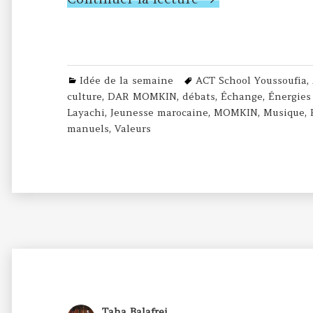
Categories
Tags
Idée de la semaine
ACT School Youssoufia
,
culture
,
DAR MOMKIN
,
débats
,
Échange
,
Énergies
Layachi
,
Jeunesse marocaine
,
MOMKIN
,
Musique
,
manuels
,
Valeurs
Author
Taha Balafrej