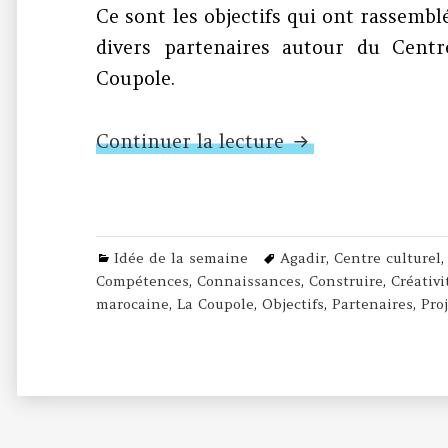
Ce sont les objectifs qui ont rassembl
divers partenaires autour du Centr
Coupole.
N°308 – Les 4C p
Continuer la lecture
Categories
Tags
Idée de la semaine
Agadir
,
Centre culturel
Compétences
,
Connaissances
,
Construire
,
Créativi
marocaine
,
La Coupole
,
Objectifs
,
Partenaires
,
Pro