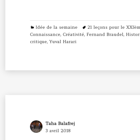
Categories
Tags
Idée de la semaine
21 leçons pour le XXIèm
Connaissance
,
Créativité
,
Fernand Braudel
,
Histor
critique
,
Yuval Harari
Author
Taha Balafrej
Posted
3 avril 2018
on