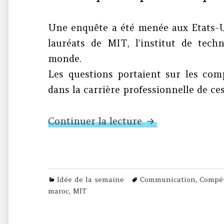
Une enquête a été menée aux Etats-U
lauréats de MIT, l’institut de tech
monde.
Les questions portaient sur les com
dans la carrière professionnelle de ces
N°328 – MIT et 
Continuer la lecture
Categories
Tags
Idée de la semaine
Communication
,
Compé
maroc
,
MIT