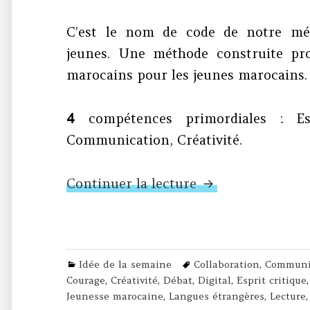
C’est le nom de code de notre mé
jeunes. Une méthode construite pro
marocains pour les jeunes marocains.
4
compétences primordiales : Espr
Communication, Créativité.
N°329 – Quatre. 
Continuer la lecture
Categories
Tags
Idée de la semaine
Collaboration
,
Communi
Courage
,
Créativité
,
Débat
,
Digital
,
Esprit critique
Jeunesse marocaine
,
Langues étrangères
,
Lecture