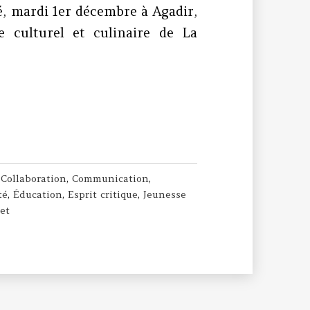
é, mardi 1er décembre à Agadir,
e culturel et culinaire de La
our le projet 4C
,
Collaboration
,
Communication
,
té
,
Éducation
,
Esprit critique
,
Jeunesse
jet