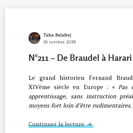
Author
Taha Balafrej
Posted
16 octobre 2018
on
N°211 – De Braudel à Harari
Le grand historien Fernand Braud
XIVème siècle en Europe :
« Pas 
apprentissage, sans instruction préa
moyens fort loin d’être rudimentaires.
N°211 – De Braud
Continuer la lecture