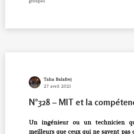
groupes
Author
Taha Balafrej
Posted
27 avril 2021
on
N°328 – MIT et la compéte
Un ingénieur ou un technicien q
meilleurs que ceux qui ne savent pa