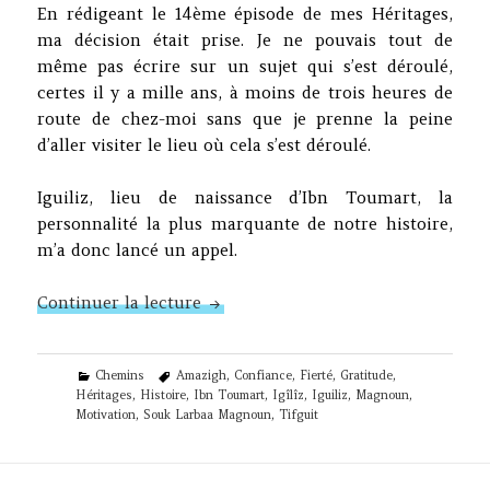
En rédigeant le 14ème épisode de mes Héritages,
ma décision était prise. Je ne pouvais tout de
même pas écrire sur un sujet qui s’est déroulé,
certes il y a mille ans, à moins de trois heures de
route de chez-moi sans que je prenne la peine
d’aller visiter le lieu où cela s’est déroulé.
Iguiliz, lieu de naissance d’Ibn Toumart, la
personnalité la plus marquante de notre histoire,
m’a donc lancé un appel.
Ibn Toumart, Fatiha, Iguiliz
Continuer la lecture
Categories
Tags
Chemins
Amazigh
,
Confiance
,
Fierté
,
Gratitude
,
Héritages
,
Histoire
,
Ibn Toumart
,
Igîlîz
,
Iguiliz
,
Magnoun
,
Motivation
,
Souk Larbaa Magnoun
,
Tifguit