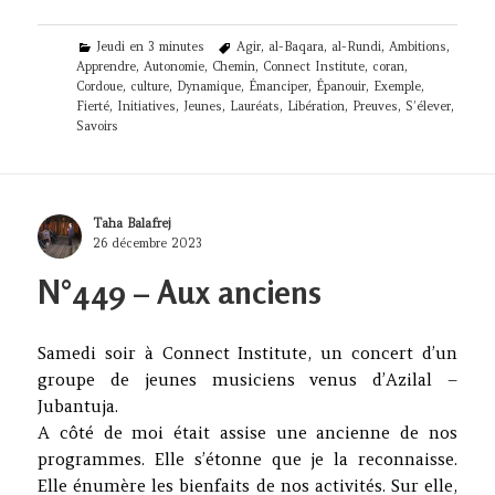
Categories
Tags
Jeudi en 3 minutes
Agir
,
al-Baqara
,
al-Rundi
,
Ambitions
,
Apprendre
,
Autonomie
,
Chemin
,
Connect Institute
,
coran
,
Cordoue
,
culture
,
Dynamique
,
Émanciper
,
Épanouir
,
Exemple
,
Fierté
,
Initiatives
,
Jeunes
,
Lauréats
,
Libération
,
Preuves
,
S’élever
,
Savoirs
Author
Taha Balafrej
Posted
26 décembre 2023
on
N°449 – Aux anciens
Samedi soir à Connect Institute, un concert d’un
groupe de jeunes musiciens venus d’Azilal –
Jubantuja.
A côté de moi était assise une ancienne de nos
programmes. Elle s’étonne que je la reconnaisse.
Elle énumère les bienfaits de nos activités. Sur elle,