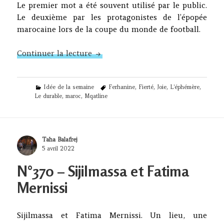
Le premier mot a été souvent utilisé par le public.
Le deuxième par les protagonistes de l’épopée
marocaine lors de la coupe du monde de football.
N°402 – L’éphémère et le durable
Continuer la lecture
Categories
Tags
Idée de la semaine
Ferhanine
,
Fierté
,
Joie
,
L'éphémère
,
Le durable
,
maroc
,
Mqatline
Author
Taha Balafrej
Posted
5 avril 2022
on
N°370 – Sijilmassa et Fatima
Mernissi
Sijilmassa et Fatima Mernissi. Un lieu, une