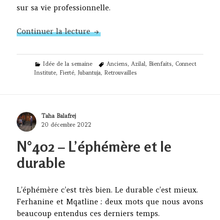
sur sa vie professionnelle.
N°449 – Aux anciens
Continuer la lecture
Categories
Tags
Idée de la semaine
Anciens
,
Azilal
,
Bienfaits
,
Connect
Institute
,
Fierté
,
Jubantuja
,
Retrouvailles
Author
Taha Balafrej
Posted
20 décembre 2022
on
N°402 – L’éphémère et le
durable
L’éphémère c’est très bien. Le durable c’est mieux.
Ferhanine et Mqatline : deux mots que nous avons
beaucoup entendus ces derniers temps.