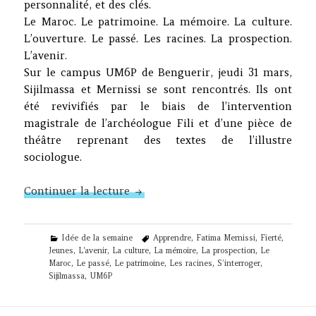
personnalité, et des clés.
Le Maroc. Le patrimoine. La mémoire. La culture.
L’ouverture. Le passé. Les racines. La prospection.
L’avenir.
Sur le campus UM6P de Benguerir, jeudi 31 mars,
Sijilmassa et Mernissi se sont rencontrés. Ils ont
été revivifiés par le biais de l’intervention
magistrale de l’archéologue Fili et d’une pièce de
théâtre reprenant des textes de l’illustre
sociologue.
N°370 – Sijilmassa et Fatima Merni
Continuer la lecture
Categories
Tags
Idée de la semaine
Apprendre
,
Fatima Mernissi
,
Fierté
,
Jeunes
,
L'avenir
,
La culture
,
La mémoire
,
La prospection
,
Le
Maroc
,
Le passé
,
Le patrimoine
,
Les racines
,
S’interroger
,
Sijilmassa
,
UM6P