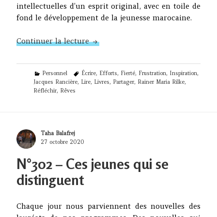
intellectuelles d’un esprit original, avec en toile de
fond le développement de la jeunesse marocaine.
Feuilles d’automne (1, 2 et 3)
Continuer la lecture
Categories
Tags
Personnel
Écrire
,
Efforts
,
Fierté
,
Frustration
,
Inspiration
,
Jacques Rancière
,
Lire
,
Livres
,
Partager
,
Rainer Maria Rilke
,
Réfléchir
,
Rêves
Author
Taha Balafrej
Posted
27 octobre 2020
on
N°302 – Ces jeunes qui se
distinguent
Chaque jour nous parviennent des nouvelles des