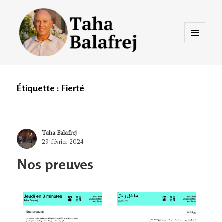
Menu
et
widgets
Taha Balafrej Blog
Étiquette :
Fierté
Author
Taha Balafrej
Posted
29 février 2024
on
Nos preuves