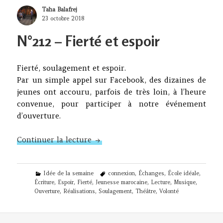
Author
Taha Balafrej
Posted
23 octobre 2018
on
N°212 – Fierté et espoir
Fierté, soulagement et espoir.
Par un simple appel sur Facebook, des dizaines de
jeunes ont accouru, parfois de très loin, à l’heure
convenue, pour participer à notre événement
d’ouverture.
N°212 – Fierté et espoir
Continuer la lecture
Categories
Tags
Idée de la semaine
connexion
,
Échanges
,
École idéale
,
Écriture
,
Espoir
,
Fierté
,
Jeunesse marocaine
,
Lecture
,
Musique
,
Ouverture
,
Réalisations
,
Soulagement
,
Théâtre
,
Volonté