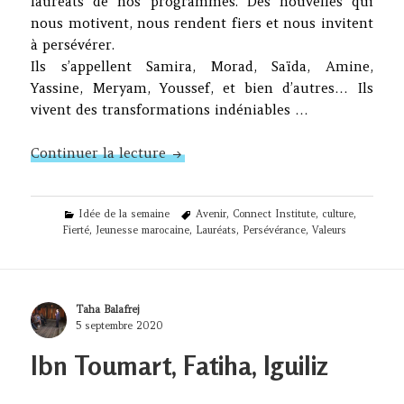
lauréats de nos programmes. Des nouvelles qui
nous motivent, nous rendent fiers et nous invitent
à persévérer.
Ils s’appellent Samira, Morad, Saïda, Amine,
Yassine, Meryam, Youssef, et bien d’autres… Ils
vivent des transformations indéniables …
N°302 – Ces jeunes qui se distingu
Continuer la lecture
Categories
Tags
Idée de la semaine
Avenir
,
Connect Institute
,
culture
,
Fierté
,
Jeunesse marocaine
,
Lauréats
,
Persévérance
,
Valeurs
Author
Taha Balafrej
Posted
5 septembre 2020
on
Ibn Toumart, Fatiha, Iguiliz