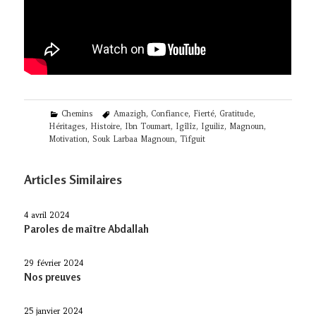
Categories
Tags
Chemins
Amazigh
,
Confiance
,
Fierté
,
Gratitude
,
Héritages
,
Histoire
,
Ibn Toumart
,
Igîlîz
,
Iguiliz
,
Magnoun
,
Motivation
,
Souk Larbaa Magnoun
,
Tifguit
Articles Similaires
4 avril 2024
Paroles de maître Abdallah
29 février 2024
Nos preuves
25 janvier 2024