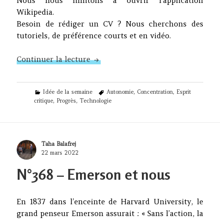
Nous nous limitons à ouvrir l’application
Wikipedia.
Besoin de rédiger un CV ? Nous cherchons des
tutoriels, de préférence courts et en vidéo.
N°389 – La technologie n’a pas que
Continuer la lecture
Categories
Tags
Idée de la semaine
Autonomie
,
Concentration
,
Esprit
critique
,
Progrès
,
Technologie
Author
Taha Balafrej
Posted
22 mars 2022
on
N°368 – Emerson et nous
En 1837 dans l’enceinte de Harvard University, le
grand penseur Emerson assurait : « Sans l’action, la