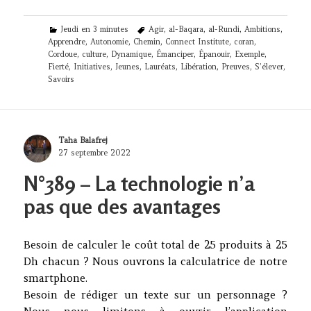
Categories
Tags
Jeudi en 3 minutes
Agir
,
al-Baqara
,
al-Rundi
,
Ambitions
,
Apprendre
,
Autonomie
,
Chemin
,
Connect Institute
,
coran
,
Cordoue
,
culture
,
Dynamique
,
Émanciper
,
Épanouir
,
Exemple
,
Fierté
,
Initiatives
,
Jeunes
,
Lauréats
,
Libération
,
Preuves
,
S’élever
,
Savoirs
Author
Taha Balafrej
Posted
27 septembre 2022
on
N°389 – La technologie n’a
pas que des avantages
Besoin de calculer le coût total de 25 produits à 25
Dh chacun ? Nous ouvrons la calculatrice de notre
smartphone.
Besoin de rédiger un texte sur un personnage ?