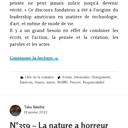
pensée ne peut jamais mûrir jusqu’à devenir
vérité. » Ce discours fondateur a été à l’origine du
leadership américain en matière de technologie,
d’art, et même de mode de vie.
Il y a un grand besoin en effet de combiner les
écrits et l’action, la pensée et la création, les
paroles et les actes.
N°368 – Emerson et nous
Continuer la lecture
Categories
Tags
Idée de la semaine
Action
,
Autonomie
,
Changement
,
Emerson
,
Jeunes
,
maroc
,
NABNI
,
Pensée
,
Responsabilité
Author
Taha Balafrej
Posted
18 janvier 2022
on
N°359 – La nature a horreur