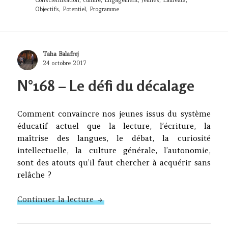
Conscientisation
,
culture
,
Engagement
,
Jeunes
,
Lauréats
,
Objectifs
,
Potentiel
,
Programme
Author
Taha Balafrej
Posted
24 octobre 2017
on
N°168 – Le défi du décalage
Comment convaincre nos jeunes issus du système
éducatif actuel que la lecture, l’écriture, la
maîtrise des langues, le débat, la curiosité
intellectuelle, la culture générale, l’autonomie,
sont des atouts qu’il faut chercher à acquérir sans
relâche ?
N°168 – Le défi du décalage
Continuer la lecture