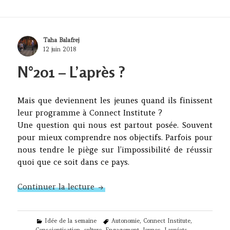
Author
Taha Balafrej
Posted
12 juin 2018
on
N°201 – L’après ?
Mais que deviennent les jeunes quand ils finissent
leur programme à Connect Institute ?
Une question qui nous est partout posée. Souvent
pour mieux comprendre nos objectifs. Parfois pour
nous tendre le piège sur l’impossibilité de réussir
quoi que ce soit dans ce pays.
N°201 – L’après ?
Continuer la lecture
Categories
Tags
Idée de la semaine
Autonomie
,
Connect Institute
,