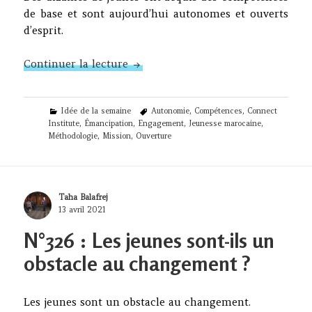
de base et sont aujourd’hui autonomes et ouverts
d’esprit.
N°336 – Connect Institute progress
Continuer la lecture
Categories
Tags
Idée de la semaine
Autonomie
,
Compétences
,
Connect
Institute
,
Émancipation
,
Engagement
,
Jeunesse marocaine
,
Méthodologie
,
Mission
,
Ouverture
Author
Taha Balafrej
Posted
13 avril 2021
on
N°326 : Les jeunes sont-ils un
obstacle au changement ?
Les jeunes sont un obstacle au changement.