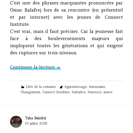
C’est une des phrases marquantes prononcées par
Omar Balafrej lors de sa rencontre (en présentiel
et par internet) avec les jeunes de Connect
Institute.
C’est vrai, mais il faut préciser. Car la jeunesse fait
face à des bouleversements majeurs qui
impliquent toutes les générations et qui exigent
des ruptures sur trois niveaux.
N°326 : Les jeunes sont-ils un obs
Continuer la lecture
Categories
Tags
Idée de la semaine
Apprentissage
,
Autonomie
,
Changement
,
Connect Institute
,
Initiative
,
Jeunesse
,
maroc
Author
Taha Balafrej
Posted
10 juillet 2018
on