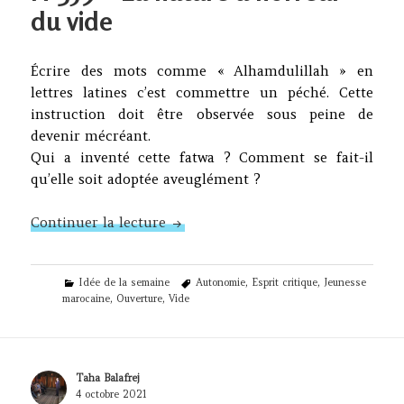
du vide
Écrire des mots comme « Alhamdulillah » en
lettres latines c’est commettre un péché. Cette
instruction doit être observée sous peine de
devenir mécréant.
Qui a inventé cette fatwa ? Comment se fait-il
qu’elle soit adoptée aveuglément ?
N°359 – La nature a horreur du vi
Continuer la lecture
Categories
Tags
Idée de la semaine
Autonomie
,
Esprit critique
,
Jeunesse
marocaine
,
Ouverture
,
Vide
Author
Taha Balafrej
Posted
4 octobre 2021