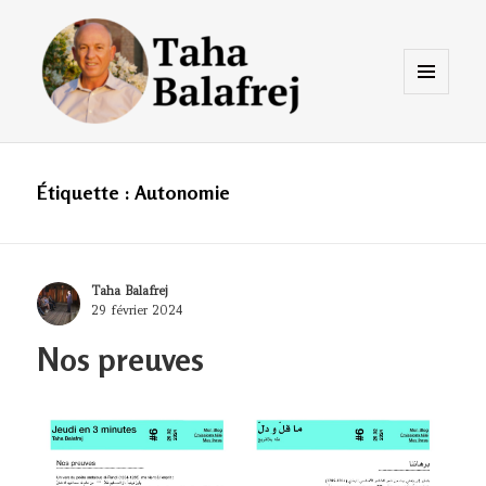
Menu
et
widgets
Taha Balafrej Blog
Étiquette :
Autonomie
Author
Taha Balafrej
Posted
29 février 2024
on
Nos preuves