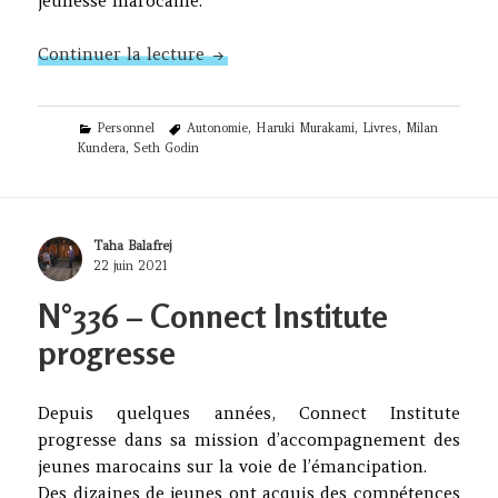
jeunesse marocaine.
Feuilles d’automne (7, 8 et 9)
Continuer la lecture
Categories
Tags
Personnel
Autonomie
,
Haruki Murakami
,
Livres
,
Milan
Kundera
,
Seth Godin
Author
Taha Balafrej
Posted
22 juin 2021
on
N°336 – Connect Institute
progresse
Depuis quelques années, Connect Institute
progresse dans sa mission d’accompagnement des
jeunes marocains sur la voie de l’émancipation.
Des dizaines de jeunes ont acquis des compétences