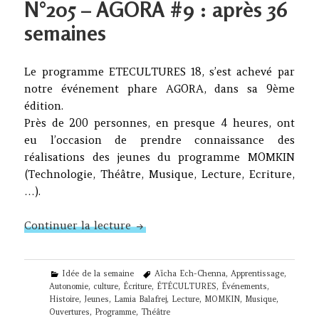
N°205 – AGORA #9 : après 36
semaines
Le programme ETECULTURES 18, s’est achevé par
notre événement phare AGORA, dans sa 9ème
édition.
Près de 200 personnes, en presque 4 heures, ont
eu l’occasion de prendre connaissance des
réalisations des jeunes du programme MOMKIN
(Technologie, Théâtre, Musique, Lecture, Ecriture,
…).
N°205 – AGORA #9 : après 36 sema
Continuer la lecture
Categories
Tags
Idée de la semaine
Aïcha Ech-Chenna
,
Apprentissage
,
Autonomie
,
culture
,
Écriture
,
ÉTÉCULTURES
,
Événements
,
Histoire
,
Jeunes
,
Lamia Balafrej
,
Lecture
,
MOMKIN
,
Musique
,
Ouvertures
,
Programme
,
Théâtre