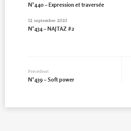
N°440 – Expression et traversée
12 septembre 2023
N°434 – NAJTAZ #2
Navigation
de
Précédent
l’article
Previous
N°439 – Soft power
post: