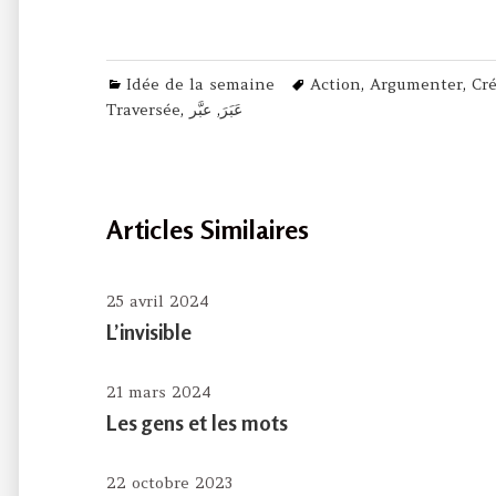
Categories
Tags
Idée de la semaine
Action
,
Argumenter
,
Cré
Traversée
,
عبَّر
,
عَبَرَ
Articles Similaires
25 avril 2024
L’invisible
21 mars 2024
Les gens et les mots
22 octobre 2023