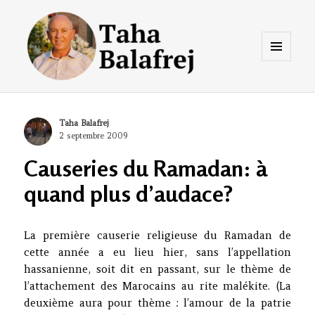
Menu
et
widgets
Taha Balafrej Blog
Author
Taha Balafrej
Posted
2 septembre 2009
on
Causeries du Ramadan: à
quand plus d’audace?
La première causerie religieuse du Ramadan de
cette année a eu lieu hier, sans l’appellation
hassanienne, soit dit en passant, sur le thème de
l’attachement des Marocains au rite malékite. (La
deuxième aura pour thème : l’amour de la patrie