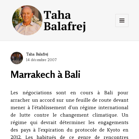
Menu
et
widgets
Taha Balafrej Blog
Author
Taha Balafrej
Posted
14 décembre 2007
on
Marrakech à Bali
Les négociations sont en cours à Bali pour
arracher un accord sur une feuil
le de route devant
mener à l’établissement d’un régime international
de lutte contre le changement climatique. Un
régime qui devrait déterminer les engagements
des pays à l’expiration du protocole de Kyoto en
2012. Les habitués de ce genre de rencontres