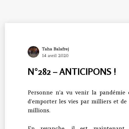
Author
Taha Balafrej
Posted
14 avril 2020
on
N°282 – ANTICIPONS !
Personne n’a vu venir la pandémie 
d’emporter les vies par milliers et de
millions.
En revanche, il est maintenant