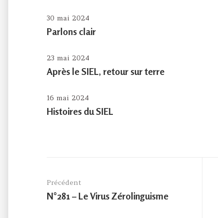
30 mai 2024
Parlons clair
23 mai 2024
Après le SIEL, retour sur terre
16 mai 2024
Histoires du SIEL
Navigation
de
Précédent
l’article
Previous
N°281 – Le Virus Zérolinguisme
post: