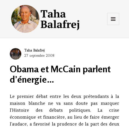
Menu
et
widgets
Taha Balafrej Blog
Author
Taha Balafrej
Posted
27 septembre 2008
on
Obama et McCain parlent
d’énergie…
Le premier débat entre les deux prétendants à la
maison blanche ne va sans doute pas marquer
l’Histoire des débats politiques. La crise
économique et financière, au lieu de faire émerger
l’audace, a favorisé la prudence de la part des deux