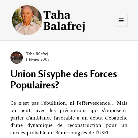
Menu
et
widgets
Taha Balafrej Blog
Author
Taha Balafrej
Posted
1 février 2008
on
Union Sisyphe des Forces
Populaires?
Ce n’est pas l’ébullition, ni l’effervescence… Mais
on peut, avec les précautions qui s’imposent,
parler d’ambiance favorable à un début d’ébauche
d’une dynamique de reconstruction pour un
succès probable du 8ème congrès de l’USFP…