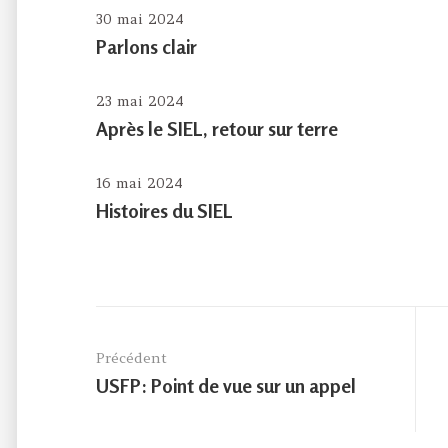
30 mai 2024
Parlons clair
23 mai 2024
Après le SIEL, retour sur terre
16 mai 2024
Histoires du SIEL
Navigation
de
Précédent
l’article
Previous
USFP: Point de vue sur un appel
post: