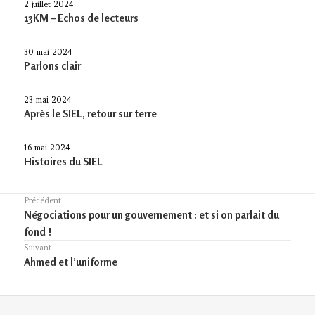
2 juillet 2024
13KM – Echos de lecteurs
30 mai 2024
Parlons clair
23 mai 2024
Après le SIEL, retour sur terre
16 mai 2024
Histoires du SIEL
Navigation
Précédent
Previous
Négociations pour un gouvernement : et si on parlait du
de
post:
fond !
l’article
Suivant
Article
Ahmed et l’uniforme
suivant :