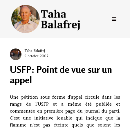
Menu
et
widgets
Taha Balafrej Blog
Author
Taha Balafrej
Posted
9 octobre 2007
on
USFP: Point de vue sur un
appel
Une pétition sous forme d’appel circule dans les
rangs de l’USFP et a même été publiée et
commentée en première page du journal du parti.
C’est une initiative louable qui indique que la
flamme n’est pas éteinte quels que soient les