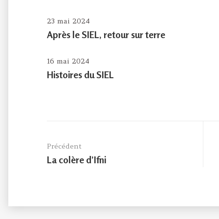
23 mai 2024
Après le SIEL, retour sur terre
16 mai 2024
Histoires du SIEL
Navigation
de
Précédent
l’article
Previous
La colère d’Ifni
post: