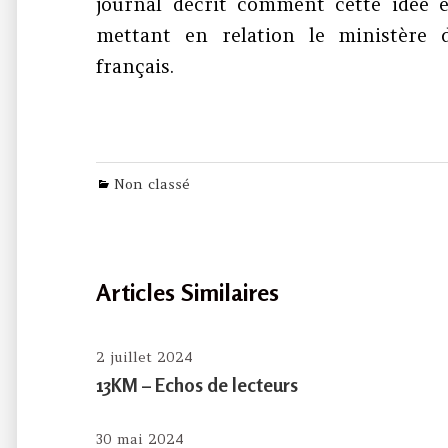
journal décrit comment cette idée 
mettant en relation le ministère d
français.
Categories
Non classé
Articles Similaires
2 juillet 2024
13KM – Echos de lecteurs
30 mai 2024