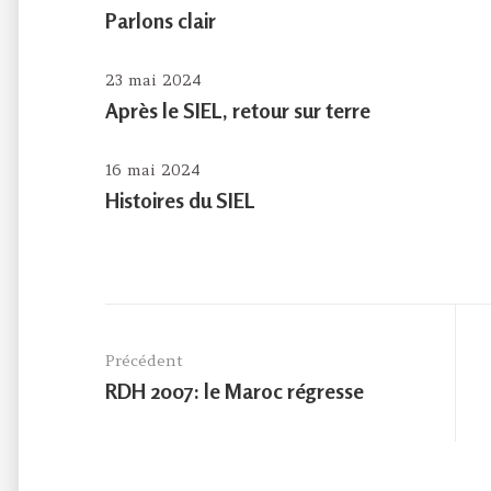
Parlons clair
23 mai 2024
Après le SIEL, retour sur terre
16 mai 2024
Histoires du SIEL
Navigation
de
Précédent
l’article
Previous
RDH 2007: le Maroc régresse
post: