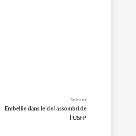
Suivant
Article
Embellie dans le ciel assombri de
suivant :
l’USFP