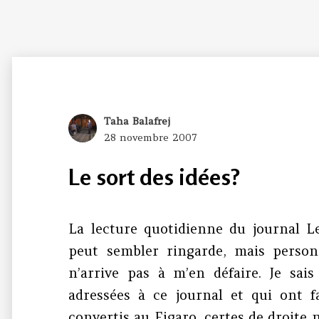
Author
Taha Balafrej
Posted
28 novembre 2007
on
Le sort des idées?
La lecture quotidienne du journal 
peut sembler ringarde, mais personn
n’arrive pas à m’en défaire. Je sais
adressées à ce journal et qui ont f
convertis au Figaro, certes de droite 