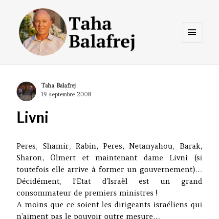
Menu
et
widgets
Taha Balafrej Blog
Author
Taha Balafrej
Posted
19 septembre 2008
on
Livni
Peres, Shamir, Rabin, Peres, Netanyahou, Barak,
Sharon, Olmert et maintenant dame Livni (si
toutefois elle arrive à former un gouvernement)…
Décidément, l’Etat d’Israël est un grand
consommateur de premiers ministres !
A moins que ce soient les dirigeants israéliens qui
n’aiment pas le pouvoir outre mesure…