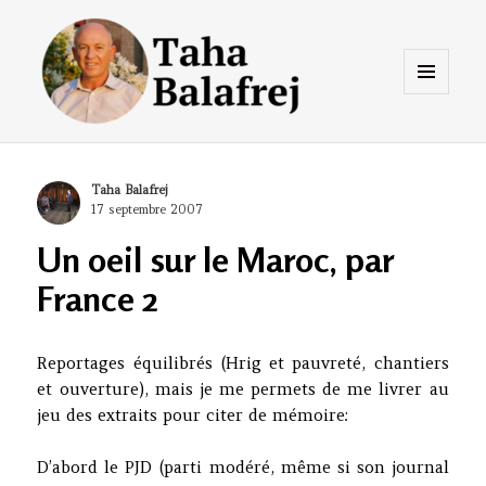
Menu
et
widgets
Taha Balafrej Blog
Author
Taha Balafrej
Posted
17 septembre 2007
on
Un oeil sur le Maroc, par
France 2
Reportages équilibrés (Hrig et pauvreté, chantiers
et ouverture), mais je me permets de me livrer au
jeu des extraits pour citer de mémoire:
D’abord le PJD (parti modéré, même si son journal