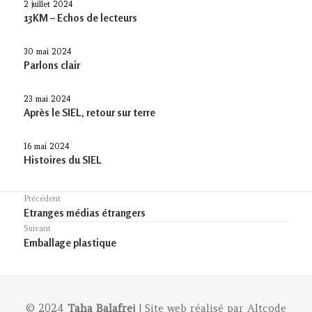
2 juillet 2024
13KM – Echos de lecteurs
30 mai 2024
Parlons clair
23 mai 2024
Après le SIEL, retour sur terre
16 mai 2024
Histoires du SIEL
Navigation
Précédent
Previous
Etranges médias étrangers
de
post:
Suivant
l’article
Article
Emballage plastique
suivant :
© 2024
Taha Balafrej
| Site web réalisé par
Altcode