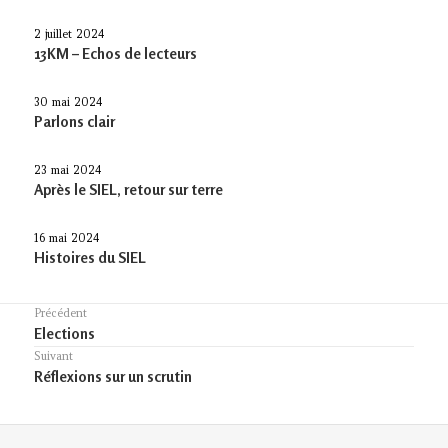
2 juillet 2024
13KM – Echos de lecteurs
30 mai 2024
Parlons clair
23 mai 2024
Après le SIEL, retour sur terre
16 mai 2024
Histoires du SIEL
Navigation
Précédent
Previous
Elections
de
post:
Suivant
l’article
Article
Réflexions sur un scrutin
suivant :