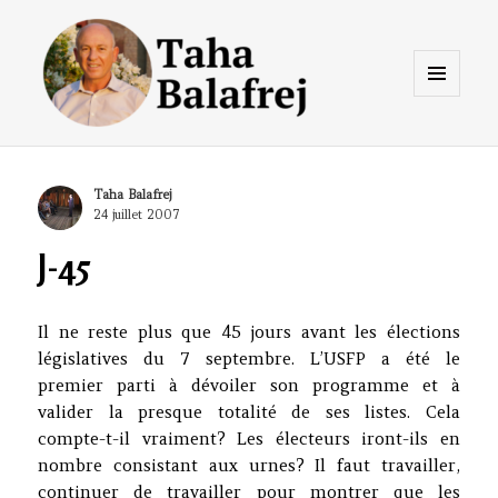
Menu
et
widgets
Taha Balafrej Blog
Author
Taha Balafrej
Posted
24 juillet 2007
on
J-45
Il ne reste plus que 45 jours avant les élections
législatives du 7 septembre. L’USFP a été le
premier parti à dévoiler son programme et à
valider la presque totalité de ses listes. Cela
compte-t-il vraiment? Les électeurs iront-ils en
nombre consistant aux urnes? Il faut travailler,
continuer de travailler pour montrer que les