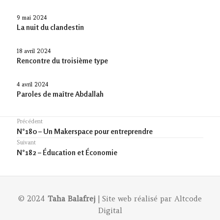
9 mai 2024
La nuit du clandestin
18 avril 2024
Rencontre du troisième type
4 avril 2024
Paroles de maître Abdallah
Navigation
Précédent
Previous
N°180 – Un Makerspace pour entreprendre
de
post:
Suivant
l’article
Article
N°182 – Éducation et Économie
suivant :
© 2024
Taha Balafrej
| Site web réalisé par
Altcode
Digital