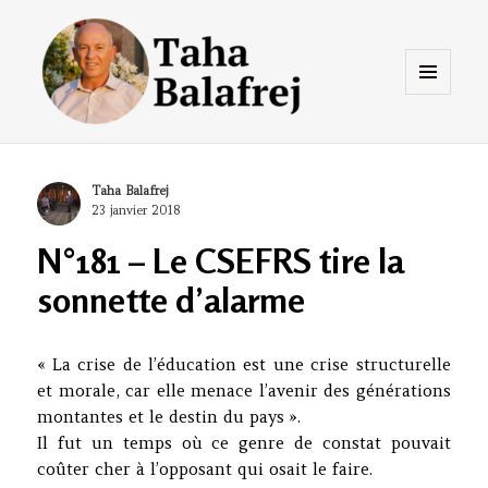
Menu
et
widgets
Taha Balafrej Blog
Author
Taha Balafrej
Posted
23 janvier 2018
on
N°181 – Le CSEFRS tire la
sonnette d’alarme
« La crise de l’éducation est une crise structurelle
et morale, car elle menace l’avenir des générations
montantes et le destin du pays ».
Il fut un temps où ce genre de constat pouvait
coûter cher à l’opposant qui osait le faire.